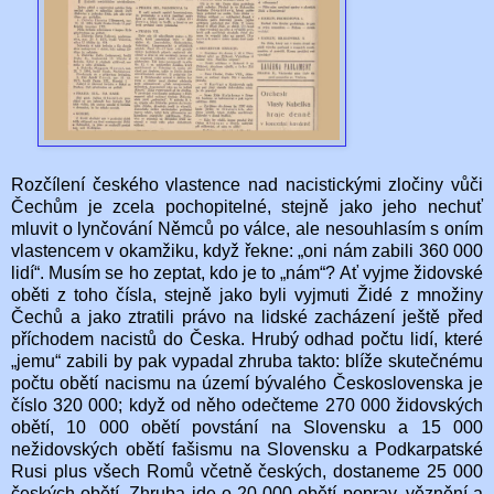
Rozčílení českého vlastence nad nacistickými zločiny vůči
Čechům je zcela pochopitelné, stejně jako jeho nechuť
mluvit o lynčování Němců po válce, ale nesouhlasím s oním
vlastencem v okamžiku, když řekne: „oni nám zabili 360 000
lidí“. Musím se ho zeptat, kdo je to „nám“? Ať vyjme židovské
oběti z toho čísla, stejně jako byli vyjmuti Židé z množiny
Čechů a jako ztratili právo na lidské zacházení ještě před
příchodem nacistů do Česka. Hrubý odhad počtu lidí, které
„jemu“ zabili by pak vypadal zhruba takto: blíže skutečnému
počtu obětí nacismu na území bývalého Československa je
číslo 320 000; když od něho odečteme 270 000 židovských
obětí, 10 000 obětí povstání na Slovensku a 15 000
nežidovských obětí fašismu na Slovensku a Podkarpatské
Rusi plus všech Romů včetně českých, dostaneme 25 000
českých obětí. Zhruba jde o 20 000 obětí poprav, věznění a