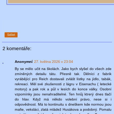
Sdílet
2 komentáře:
Anonymní
27. května 2026 v 23:04
By se mělo učit na školách. Jako bych slyšel do všech zde
zmíněných detailu tátu. Přesně tak. Dělníci z fabrik
vyrábějící pro Reich dostavali zvlášt lístky na jídlo, tabák,
rekreaci. Měl své zkušenosti z lágru v Eisenachu ( letecké
motory) a pak rok a půl v lesích do konce války. Osobní
vzpomínky jsou nenahraditelné. Ten hnůj ktrerý dnes tlačí
do hlav. Když má někdo volební právo, nese si i
odpovědnost. Má to kontinuitu s dneškem kde normou jsou
mafie, veksláci, zlatá mládež Husákova a podobný. Pomalu