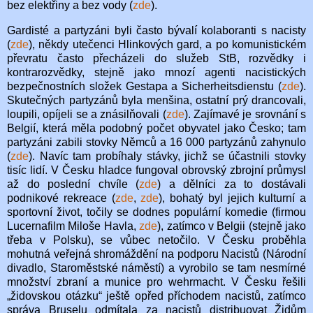
bez elektřiny a bez vody (
zde
).
Gardisté a partyzáni byli často bývalí kolaboranti s nacisty
(
zde
), někdy utečenci Hlinkových gard, a po komunistickém
převratu často přecházeli do služeb StB, rozvědky i
kontrarozvědky, stejně jako mnozí agenti nacistických
bezpečnostních složek Gestapa a Sicherheitsdienstu (
zde
).
Skutečných partyzánů byla menšina, ostatní prý drancovali,
loupili, opíjeli se a znásilňovali (
zde
). Zajímavé je srovnání s
Belgií, která měla podobný počet obyvatel jako Česko; tam
partyzáni zabili stovky Němců a 16 000 partyzánů zahynulo
(
zde
). Navíc tam probíhaly stávky, jichž se účastnili stovky
tisíc lidí. V Česku hladce fungoval obrovský zbrojní průmysl
až do poslední chvíle (
zde
) a dělníci za to dostávali
podnikové rekreace (
zde
,
zde
), bohatý byl jejich kulturní a
sportovní život, točily se dodnes populární komedie (firmou
Lucernafilm Miloše Havla,
zde
), zatímco v Belgii (stejně jako
třeba v Polsku), se vůbec netočilo. V Česku proběhla
mohutná veřejná shromáždění na podporu Nacistů (Národní
divadlo, Staroměstské náměstí) a vyrobilo se tam nesmírné
množství zbraní a munice pro wehrmacht. V Česku řešili
„židovskou otázku“ ještě opřed příchodem nacistů, zatímco
správa Bruselu odmítala za nacistů distribuovat Židům