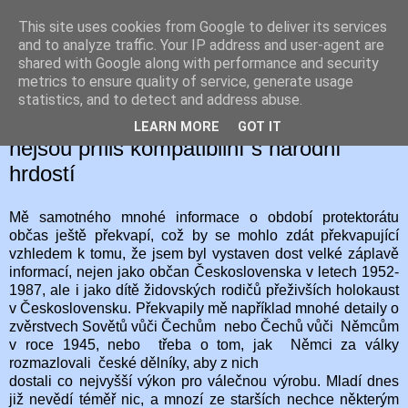
This site uses cookies from Google to deliver its services
Hegaion Č
and to analyze traffic. Your IP address and user-agent are
shared with Google along with performance and security
metrics to ensure quality of service, generate usage
statistics, and to detect and address abuse.
27. 5. 2026
Česko za nacistů – léta 1938-1945
LEARN MORE
GOT IT
nejsou příliš kompatibilní s národní
hrdostí
Mě samotného mnohé informace o období protektorátu
občas ještě překvapí, což by se mohlo zdát překvapující
vzhledem k tomu, že jsem byl vystaven dost velké záplavě
informací, nejen jako občan Československa v letech 1952-
1987, ale i jako dítě židovských rodičů přeživších holokaust
v Československu. Překvapily mě například mnohé detaily o
zvěrstvech Sovětů vůči Čechům nebo Čechů vůči Němcům
v roce 1945, nebo třeba o tom, jak Němci za války
rozmazlovali české dělníky, aby z nich
dostali co nejvyšší výkon pro válečnou výrobu. Mladí dnes
již nevědí téměř nic, a mnozí ze starších nechce některým