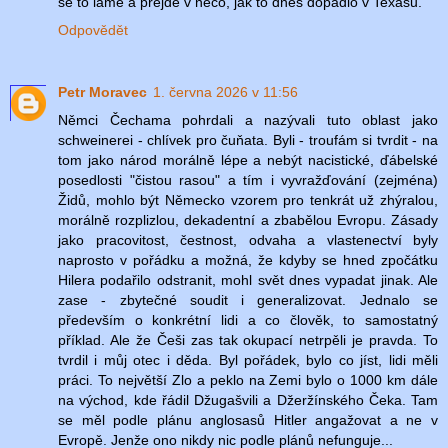
se to láme a přejde v něco, jak to dnes dopadlo v Texasu.
Odpovědět
Petr Moravec
1. června 2026 v 11:56
Němci Čechama pohrdali a nazývali tuto oblast jako
schweinerei - chlívek pro čuňata. Byli - troufám si tvrdit - na
tom jako národ morálně lépe a nebýt nacistické, ďábelské
posedlosti "čistou rasou" a tím i vyvražďování (zejména)
Židů, mohlo být Německo vzorem pro tenkrát už zhýralou,
morálně rozplizlou, dekadentní a zbabělou Evropu. Zásady
jako pracovitost, čestnost, odvaha a vlastenectví byly
naprosto v pořádku a možná, že kdyby se hned zpočátku
Hilera podařilo odstranit, mohl svět dnes vypadat jinak. Ale
zase - zbytečné soudit i generalizovat. Jednalo se
především o konkrétní lidi a co člověk, to samostatný
příklad. Ale že Češi zas tak okupací netrpěli je pravda. To
tvrdil i můj otec i děda. Byl pořádek, bylo co jíst, lidi měli
práci. To největší Zlo a peklo na Zemi bylo o 1000 km dále
na východ, kde řádil Džugašvili a Džeržínského Čeka. Tam
se měl podle plánu anglosasů Hitler angažovat a ne v
Evropě. Jenže ono nikdy nic podle plánů nefunguje...