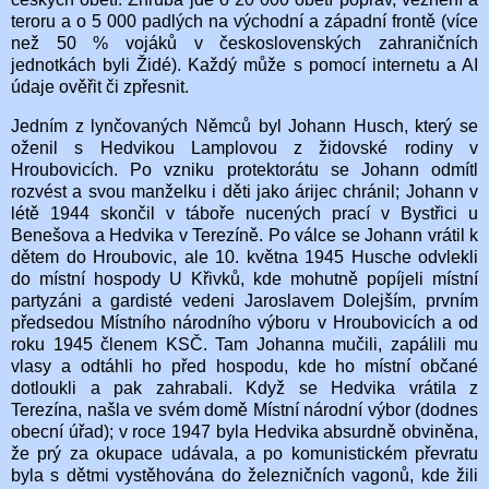
teroru a o 5 000 padlých na východní a západní frontě (více
než 50 % vojáků v československých zahraničních
jednotkách byli Židé). Každý může s pomocí internetu a AI
údaje ověřit či zpřesnit.
Jedním z lynčovaných Němců byl Johann Husch, který se
oženil s Hedvikou Lamplovou z židovské rodiny v
Hroubovicích. Po vzniku protektorátu se Johann odmítl
rozvést a svou manželku i děti jako árijec chránil; Johann v
létě 1944 skončil v táboře nucených prací v Bystřici u
Benešova a Hedvika v Terezíně. Po válce se Johann vrátil k
dětem do Hroubovic, ale 10. května 1945 Husche odvlekli
do místní hospody U Křivků, kde mohutně popíjeli místní
partyzáni a gardisté vedeni Jaroslavem Dolejším, prvním
předsedou Místního národního výboru v Hroubovicích a od
roku 1945 členem KSČ. Tam Johanna mučili, zapálili mu
vlasy a odtáhli ho před hospodu, kde ho místní občané
dotloukli a pak zahrabali. Když se Hedvika vrátila z
Terezína, našla ve svém domě Místní národní výbor (dodnes
obecní úřad); v roce 1947 byla Hedvika absurdně obviněna,
že prý za okupace udávala, a po komunistickém převratu
byla s dětmi vystěhována do železničních vagonů, kde žili