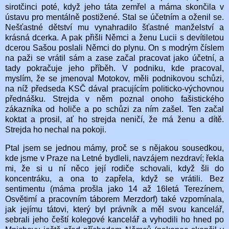
sirotčinci poté, když jeho táta zemřel a máma skončila v
ústavu pro mentálně postižené. Stal se účetním a oženil se.
Nešťastné dětství mu vynahradilo šťastné manželství a
krásná dcerka. A pak přišli Němci a ženu Lucii s devítiletou
dcerou Sašou poslali Němci do plynu. On s modrým číslem
na paži se vrátil sám a zase začal pracovat jako účetní, a
tady pokračuje jeho příběh. V podniku, kde pracoval,
myslím, že se jmenoval Motokov, měli podnikovou schůzi,
na níž předseda KSČ dával pracujícím politicko-výchovnou
přednášku. Strejda v něm poznal onoho fašistického
zákazníka od holiče a po schůzi za ním zašel. Ten začal
koktat a prosil, ať ho strejda neničí, že má ženu a dítě.
Strejda ho nechal na pokoji.
Ptal jsem se jednou mámy, proč se s nějakou sousedkou,
kde jsme v Praze na Letné bydleli, navzájem nezdraví; řekla
mi, že si u ní něco její rodiče schovali, když šli do
koncentráku, a ona to zapřela, když se vrátili. Bez
sentimentu (máma prošla jako 14 až 16letá Terezínem,
Osvětimí a pracovním táborem Merzdorf) také vzpomínala,
jak jejímu tátovi, který byl právník a měl svou kancelář,
sebrali jeho čeští kolegové kancelář a vyhodili ho hned po