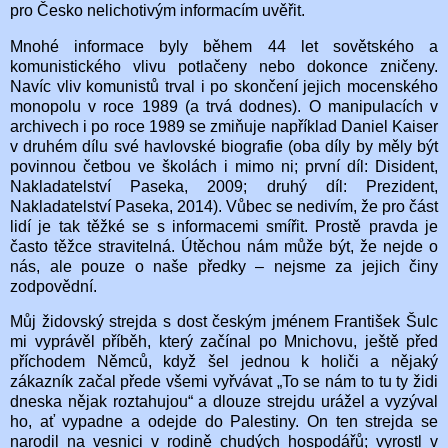
pro Česko nelichotivým informacím uvěřit.
Mnohé informace byly během 44 let sovětského a
komunistického vlivu potlačeny nebo dokonce zničeny.
Navíc vliv komunistů trval i po skončení jejich mocenského
monopolu v roce 1989 (a trvá dodnes). O manipulacích v
archivech i po roce 1989 se zmiňuje například Daniel Kaiser
v druhém dílu své havlovské biografie (oba díly by měly být
povinnou četbou ve školách i mimo ni; první díl: Disident,
Nakladatelství Paseka, 2009; druhý díl: Prezident,
Nakladatelství Paseka, 2014). Vůbec se nedivím, že pro část
lidí je tak těžké se s informacemi smířit. Prostě pravda je
často těžce stravitelná. Útěchou nám může být, že nejde o
nás, ale pouze o naše předky – nejsme za jejich činy
zodpovědní.
Můj židovský strejda s dost českým jménem František Šulc
mi vyprávěl příběh, který začínal po Mnichovu, ještě před
příchodem Němců, když šel jednou k holiči a nějaký
zákazník začal přede všemi vyřvávat „To se nám to tu ty židi
dneska nějak roztahujou“ a dlouze strejdu urážel a vyzýval
ho, ať vypadne a odejde do Palestiny. On ten strejda se
narodil na vesnici v rodině chudých hospodářů; vyrostl v