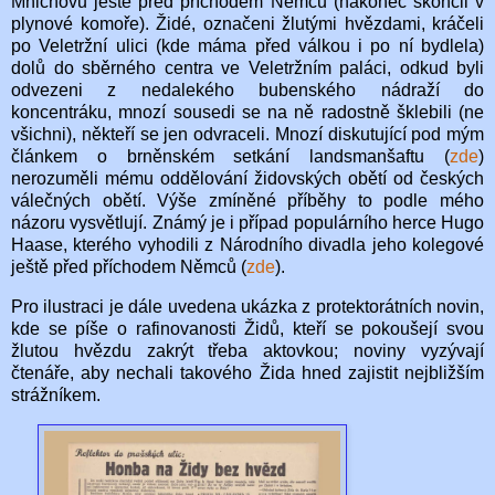
Mnichovu ještě před příchodem Němců (nakonec skončil v
plynové komoře). Židé, označeni žlutými hvězdami, kráčeli
po Veletržní ulici (kde máma před válkou i po ní bydlela)
dolů do sběrného centra ve Veletržním paláci, odkud byli
odvezeni z nedalekého bubenského nádraží do
koncentráku, mnozí sousedi se na ně radostně šklebili (ne
všichni), někteří se jen odvraceli. Mnozí diskutující pod mým
článkem o brněnském setkání landsmanšaftu (
zde
)
nerozuměli mému oddělování židovských obětí od českých
válečných obětí. Výše zmíněné příběhy to podle mého
názoru vysvětlují. Známý je i případ populárního herce Hugo
Haase, kterého vyhodili z Národního divadla jeho kolegové
ještě před příchodem Němců (
zde
).
Pro ilustraci je dále uvedena ukázka z protektorátních novin,
kde se píše o rafinovanosti Židů, kteří se pokoušejí svou
žlutou hvězdu zakrýt třeba aktovkou; noviny vyzývají
čtenáře, aby nechali takového Žida hned zajistit nejbližším
strážníkem.