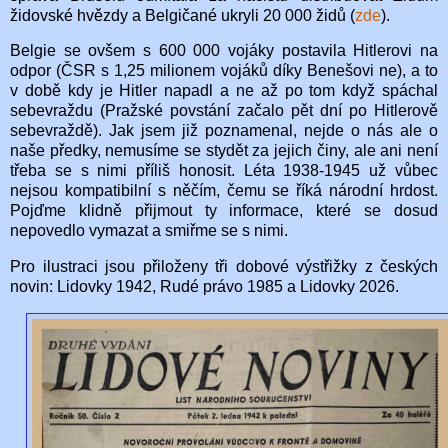
židovské hvězdy a Belgičané ukryli 20 000 židů (
zde
).
Belgie se ovšem s 600 000 vojáky postavila Hitlerovi na
odpor (ČSR s 1,25 milionem vojáků díky Benešovi ne), a to
v době kdy je Hitler napadl a ne až po tom když spáchal
sebevraždu (Pražské povstání začalo pět dní po Hitlerově
sebevraždě). Jak jsem již poznamenal, nejde o nás ale o
naše předky, nemusíme se stydět za jejich činy, ale ani není
třeba se s nimi příliš honosit. Léta 1938-1945 už vůbec
nejsou kompatibilní s něčím, čemu se říká národní hrdost.
Pojďme klidně přijmout ty informace, které se dosud
nepovedlo vymazat a smiřme se s nimi.
Pro ilustraci jsou přiloženy tři dobové výstřižky z českých
novin: Lidovky 1942, Rudé právo 1985 a Lidovky 2026.