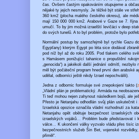
čas. Ovšem častým opakováním otupujeme a občas se 
nějaké ty jejich nesmysly. Je těžké být stále ve st
360 km2 (plocha malého českého okresu), ale média
mají 150 000 000 km2. Arabové v Gaze se 7. října 2
umučí. To by jim možná izraelští levičáci v deep stat
do svých tunelů. A to byl problém, protože bylo potře
Normální postup by samozřejmě byl rychle Gazu do
Egypťany) kterým Egypt po léta sice dodával zbraně 
pod níž byl až do roku 2005. Pod tlakem celého svět
s Hamásem ponižující tahanice o propuštění rukojm
„genocida“) a jakékoli další jednání odmítl, nezbyl
měl být počáteční program hned první den arabské agr
udělal, odborníci ještě nikdy Izrael nepochválili).
Jedna z odbornic formuluje své znepokojení takto (
„Vládní plán je problematický. Armáda na neobsaze
Ti teď mohou nejen zahynout následkem bojů, ale ješt
Přesto je Netanjahu odhodlán svůj plán uskutečnit i
Izraelská opozice označila vládní rozhodnutí za kata
Netanjahu opět obětuje bezpečnost izraelských o
izraelských vojáků… Problém bude představovat i 
válce… K ukončení války vyzvalo vládu přes tisíc iz
bezpečnostních služeb Šin Bet, vojenské rozvědky,
přiměl“.