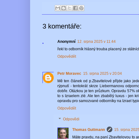
3 komentáře:
Anonymní
12. srpna 2025 v 11:44
řekl to odborník hlásný trouba placený ze státn
Odpovědět
Petr Moravec
15. srpna 2025 v 20:04
Mě ten článek od p.Zbavitelové přijde jako j
rýpnutí - tentokrát skrze Liebermanovu odpornou
dobře. Otázkou je ten průzkum. Opravdu 57% obča
to s Izraelem zlé. Ale ten zbabělý luxus - jen kr
opravdu pro samozvané odborníky na Izrael typi
Odpovědět
Odpovědi
Thomas Guttmann
15. srpna 2025
Máte pravdu, na paní Zbavitelovou to an