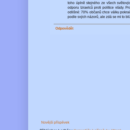
toho úplně stejného ze všech světový
odporu Izraelců proti politice vlády.
odlišné: 70% občanů chce válku pokrač
podle svých názorů, ale zdá se mi to bli
Odpovědět
Novější příspěvek