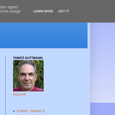
 user-agent
nerate usage
LEARN MORE
GOT IT
TOMÁŠ GUTTMANN
Můj profil
English - Hegaion E