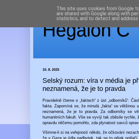
This site uses cookies from Google to 
are shared with Google along with per
statistics, and to detect and address
Hegaion Č
10. 8. 2025
Selský rozum: víra v média je př
neznamená, že je to pravda
Pravidelně čteme o „faktech“ z úst „odborníků“. Část
fakta. Zapomíná se, že minulá „fakta“ se většinou 
neznamená, že je to pravda. Za odborníky se větš
humanitních fakult. Vše se vyvíjí tak zběsile rychle
opravdu něčemu pomohlo, zda plynatost savců opravd
Všimne-li si na veřejnosti někdo, že očkování nezachrá
že v Gaze je jídla nadbytek, tak se to nějak potlač