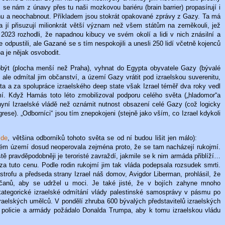
nám z únavy přes tu naši mozkovou bariéru (brain barrier) propasírují i
řehu a neochabnout. Příkladem jsou stokrát opakované zprávy z Gazy. Ta má
 jí přisuzují milionkrát větší význam než všem státům na zeměkouli, jež
023 rozhodli, že napadnou kibucy ve svém okolí a lidi v nich znásilní a
e odpustili, ale Gazané se s tím nespokojili a unesli 250 lidí včetně kojenců
ba je nějak osvobodit.
být (plocha menší než Praha), vyhnat do Egypta obyvatele Gazy (bývalé
ale odmítal jim občanství, a území Gazy vrátit pod izraelskou suverenitu,
a a za spolupráce izraelského deep state však Izrael téměř dva roky vedl
í. Když Hamás toto léto zmobilizoval podporu celého světa („hladomor“a
o nyní Izraelské vládě než oznámit nutnost obsazení celé Gazy (což logicky
ese). „Odborníci“ jsou tím znepokojeni (stejně jako vším, co Izrael kdykoli
zde
, většina odborníků tohoto světa se od ní budou lišit jen málo):
ném území dosud neoperovala zejména proto, že se tam nacházejí rukojmí.
ě pravděpodobněji je teroristé zavraždí, jakmile se k nim armáda přiblíží…
 za tuto cenu. Podle rodin rukojmí jim tak vláda podepsala rozsudek smrti.
strofu a předseda strany Izrael náš domov, Avigdor Liberman, prohlásil, že
bčanů, aby se udržel u moci. Je také jisté, že v bojích zahyne mnoho
kategorické izraelské odmítání vlády palestinské samosprávy v pásmu po
raelských umělců. V pondělí zhruba 600 bývalých představitelů izraelských
 policie a armády požádalo Donalda Trumpa, aby k tomu izraelskou vládu