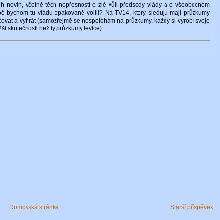
ch novin, včetně těch nepřesností o zlé vůli předsedy vlády a o všeobecném
 Proč bychom tu vládu opakovaně volili? Na TV14, který sleduju mají průzkumy
ovat a vyhrát (samozřejmě se nespoléhám na průzkumy, každý si vyrobí svoje
žší skutečnosti než ty průzkumy levice).
Domovská stránka
Starší příspěvek