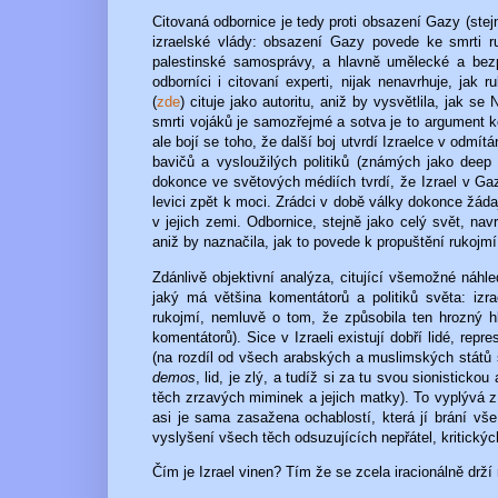
Citovaná odbornice je tedy proti obsazení Gazy (stej
izraelské vlády: obsazení Gazy povede ke smrti r
palestinské samosprávy, a hlavně umělecké a bezpe
odborníci i citovaní experti, nijak nenavrhuje, ja
(
zde
) cituje jako autoritu, aniž by vysvětlila, jak 
smrti vojáků je samozřejmé a sotva je to argument ke
ale bojí se toho, že další boj utvrdí Izraelce v odmí
bavičů a vysloužilých politiků (známých jako deep
dokonce ve světových médiích tvrdí, že Izrael v Ga
levici zpět k moci. Zrádci v době války dokonce žáda
v jejich zemi. Odbornice, stejně jako celý svět, nav
aniž by naznačila, jak to povede k propuštění rukojm
Zdánlivě objektivní analýza, citující všemožné náhle
jaký má většina komentátorů a politiků světa: izr
rukojmí, nemluvě o tom, že způsobila ten hrozný h
komentátorů). Sice v Izraeli existují dobří lidé, repr
(na rozdíl od všech arabských a muslimských států
demos
, lid, je zlý, a tudíž si za tu svou sionistick
těch zrzavých miminek a jejich matky). To vyplývá z
asi je sama zasažena ochablostí, která jí brání vše
vyslyšení všech těch odsuzujících nepřátel, kritickýc
Čím je Izrael vinen? Tím že se zcela iracionálně drž