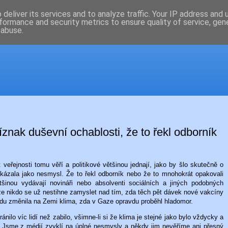
deliver its services and to analyze traffic. Your IP address and
formance and security metrics to ensure quality of service, ge
 abuse.
íznak duševní ochablosti, že to řekl odborník
 veřejnosti tomu věří a politikové většinou jednají, jako by šlo skutečně o
ukázala jako nesmysl. Že to řekl odborník nebo že to mnohokrát opakovali
inou vydávají novináři nebo absolventi sociálních a jiných podobných
, že nikdo se už nestihne zamyslet nad tím, zda těch pět dávek nové vakcíny
u změnila na Zemi klima, zda v Gaze opravdu proběhl hladomor.
nilo víc lidí než zabilo, všimne-li si že klima je stejné jako bylo vždycky a
í. Jsme z médií zvyklí na úplné nesmysly a někdy jim nevěříme ani přesný