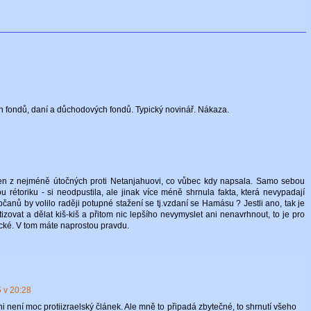
ích fondů, daní a důchodových fondů. Typický novinář. Nákaza.
eden z nejméně útočných proti Netanjahuovi, co vůbec kdy napsala. Samo sebou
 rétoriku - si neodpustila, ale jinak více méně shrnula fakta, která nevypadají
nů by volilo raději potupné stažení se tj.vzdaní se Hamásu ? Jestli ano, tak je
itizovat a dělat kiš-kiš a přitom nic lepšího nevymyslet ani nenavrhnout, to je pro
cké. V tom máte naprostou pravdu.
 v 20:28
i není moc protiizraelský článek. Ale mně to připadá zbytečné, to shrnutí všeho