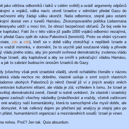
ně jako většina odborníků i laiků v celém světě) a uvádí argumenty odpůrců
ukojmí a vojáků, válka navíc utvrdí Izraelce v odmítání předat Gazu do
čnostní elity žádají válku ukončit. Naše odbornice, stejně jako ostatní
k rukojmí dostat ven z tunelů Hamásu. Zkorumpovaného politika Liebermana
se Netanyahu udrží u moci tím, že ohrozí bezpečnost občanů. Že boj vede ke
 kapitulaci. Fakt že v této válce již padlo 1000 vojáků odbornici nezajímá,
tání předat Gazu zpět do rukou Palestinců (teroristů). Proto se ohání výzvami
 state,
zde
a
zde
), kteří se v době války ztotožňují s nepřáteli Izraele a
ze vraždí miminka, v domnění, že to urychlí pád současné vlády a přivede
jí vládu jiného státu, aby jim pomohl svrhnout demokraticky zvolenou vládu
rhuje Izraeli, aby kapituloval a aby se smířil s pokračující vládou Hamásu,
í a jak to zabrání budoucím únosům Izraelců do Gazy.
dy (všechny však proti izraelské vládě), utvrdí ochablého čtenáře v názoru
aelská vláda nechce nic dobrého, vlastně usiluje o smrt svých vlastních
ladomor ubohých Palestinců (o němž čtenář již ví z jiných analýz oněch
esentováni kulturními elitami, ale vláda je zlá; vzhledem k tomu, že Izrael je
 světa)
demokratická
země, čtenář si nutně uvědomí, že vlastně i izraelský
ou agresi zaslouží všechny následky (znásilňování a vraždy, včetně zaškrcení
 oné analýzy naší komentátorky, která to samozřejmě vše myslí dobře, ale
 domyslet. A tak celkový dojem po přečtení její analýzy je stejný jako po
h přátel, humanitárních organizací a mezinárodních soudů: Izrael je vinen.
í na nohou. Proč? Jen tak. Quia absurdum.