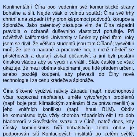
Kontinentální Čína pod vedením své komunistické strany
bohatne a sílí. Nejde však o volnou soutěž; Čína své trhy
chrání a na západní trhy proniká pomocí podvodů, korupce a
špionáže. Jako patentový zástupce vím, že Čína západní
pravidla o ochraně duševního vlastnictví porušuje. Při
návštěvě kalifornské University v Berkeley před třemi roky
jsem se divil, že většina studentů jsou tam Číňané; vysvětlili
mně, že jde o nadané a pracovité lidi, z nichž někteří se
přistěhovali a doufají získat občanství, a jiní byli posláni
čínskou vládou aby se vyučili a vrátili. Stále častěji se však
ukazuje, že mezi oběma skupinami jsou lidé předem určeni,
anebo později koupeni, aby převezli do Číny nové
technologie i za cenu krádeže a špionáže.
Čína šikovně využívá naivity Západu (např. neschopnosti
včas rozpoznat nepřátele), uměle vytvořených problémů
(např. boje proti klimatickým změnám či za práva menšin) a
jeho vnitřních konfliktů (např. hnutí BLM). Obdiv
ke komunismu byla vždy choroba západních elit i za dob
hladomorů v Sovětském svazu a v Číně, natož dnes, kdy
čínský komunismus hýří bohatstvím. Tento obdiv je
podporován sítí Konfuciových institutů po celém světě;