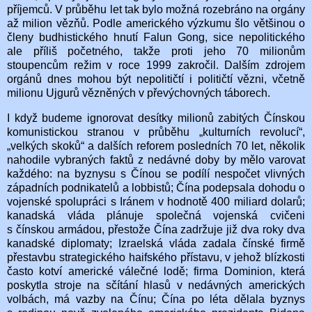
příjemců. V průběhu let tak bylo možná rozebráno na orgány
až milion vězňů. Podle amerického výzkumu šlo většinou o
členy budhistického hnutí Falun Gong, sice nepolitického
ale příliš početného, takže proti jeho 70 milionům
stoupencům režim v roce 1999 zakročil. Dalším zdrojem
orgánů dnes mohou být nepolitičtí i političtí vězni, včetně
milionu Ujgurů vězněných v převýchovných táborech.
I když budeme ignorovat desítky milionů zabitých Čínskou
komunistickou stranou v průběhu „kulturních revolucí“,
„velkých skoků“ a dalších reforem posledních 70 let, několik
nahodile vybraných faktů z nedávné doby by mělo varovat
každého: na byznysu s Čínou se podílí nespočet vlivných
západních podnikatelů a lobbistů; Čína podepsala dohodu o
vojenské spolupráci s Iránem v hodnotě 400 miliard dolarů;
kanadská vláda plánuje společná vojenská cvičeni
s čínskou armádou, přestože Čína zadržuje již dva roky dva
kanadské diplomaty; Izraelská vláda zadala čínské firmě
přestavbu strategického haifského přístavu, v jehož blízkosti
často kotví americké válečné lodě; firma Dominion, která
poskytla stroje na sčítání hlasů v nedávných amerických
volbách, má vazby na Čínu; Čína po léta dělala byznys