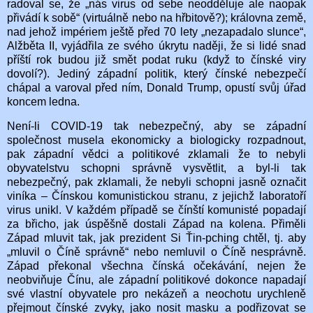
radoval se, že „nás virus od sebe neodděluje ale naopak
přivádí k sobě“ (virtuálně nebo na hřbitově?); královna země,
nad jehož impériem ještě před 70 lety „nezapadalo slunce“,
Alžběta II, vyjádřila ze svého úkrytu naději, že si lidé snad
příští rok budou již smět podat ruku (když to čínské viry
dovolí?). Jediný západní politik, který čínské nebezpečí
chápal a varoval před ním, Donald Trump, opustí svůj úřad
koncem ledna.
Není-li COVID-19 tak nebezpečný, aby se západní
společnost musela ekonomicky a biologicky rozpadnout,
pak západní vědci a politikové zklamali že to nebyli
obyvatelstvu schopni správně vysvětlit, a byl-li tak
nebezpečný, pak zklamali, že nebyli schopni jasně označit
viníka – Čínskou komunistickou stranu, z jejichž laboratoří
virus unikl. V každém případě se čínští komunisté popadají
za břicho, jak úspěšně dostali Západ na kolena. Přiměli
Západ mluvit tak, jak prezident Si Ťin-pching chtěl, tj. aby
„mluvil o Číně správně“ nebo nemluvil o Číně nesprávně.
Západ překonal všechna čínská očekávání, nejen že
neobviňuje Čínu, ale západní politikové dokonce napadají
své vlastní obyvatele pro nekázeň a neochotu urychleně
přejmout čínské zvyky, jako nosit masku a podřizovat se