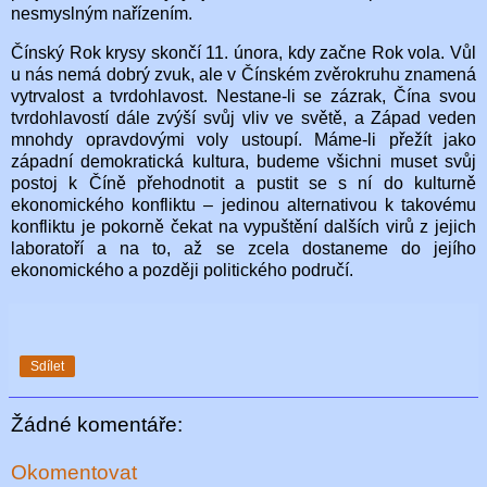
nesmyslným nařízením.
Čínský Rok krysy skončí 11. února, kdy začne Rok vola. Vůl
u nás nemá dobrý zvuk, ale v Čínském zvěrokruhu znamená
vytrvalost a tvrdohlavost. Nestane-li se zázrak, Čína svou
tvrdohlavostí dále zvýší svůj vliv ve světě, a Západ veden
mnohdy opravdovými voly ustoupí. Máme-li přežít jako
západní demokratická kultura, budeme všichni muset svůj
postoj k Číně přehodnotit a pustit se s ní do kulturně
ekonomického konfliktu – jedinou alternativou k takovému
konfliktu je pokorně čekat na vypuštění dalších virů z jejich
laboratoří a na to, až se zcela dostaneme do jejího
ekonomického a později politického područí.
Sdílet
Žádné komentáře:
Okomentovat