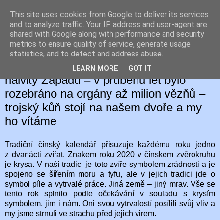
This site uses cookies from Google to deliver its services
Hegaion Č
and to analyze traffic. Your IP address and user-agent are
shared with Google along with performance and security
metrics to ensure quality of service, generate usage
statistics, and to detect and address abuse.
2. 1. 2021
Rok ve znamení krysy – Čína využívá
LEARN MORE
GOT IT
naivity Západu – v průběhu let bylo
rozebráno na orgány až milion vězňů –
trojský kůň stojí na našem dvoře a my
ho vítáme
Tradiční čínský kalendář přisuzuje každému roku jedno
z dvanácti zvířat. Znakem roku 2020 v čínském zvěrokruhu
je krysa. V naší tradici je toto zvíře symbolem zrádnosti a je
spojeno se šířením moru a tyfu, ale v jejich tradici jde o
symbol píle a vytrvalé práce. Jiná země – jiný mrav. Vše se
tento rok splnilo podle očekávání v souladu s krysím
symbolem, jim i nám. Oni svou vytrvalostí posílili svůj vliv a
my jsme strnuli ve strachu před jejich virem.