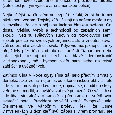
s rodinou nově zvoleného amerického prezidenta Bidena
(záležitost je nyní vyšetřována americkou policií).
Nejkritičtější na čínském nebezpečí je fakt, že si ho téměř
nikdo není vědom. Trojský kůň již stojí na našem dvoře a my
si myslíme, že jde o nějakou lacinou čínskou ozdobu. Oni
dostali většinu výrob a technologií od západních zemí,
skoupili většinu světových surovin od rozvojových zemí,
získali pozice ve světových organizacích, a zneutralizovali
vůli se bránit u všech elit světa. Když vidíme, jak jejich tanky
přejížděly přes těla studentů na náměstí Tiananmen nebo
jak jejich ozbrojenci klečí na hlavě demonstrantů
v Hongkongu, měli bychom vidět sami sebe na místě
zabitých a uvězněných.
Zatímco Čína v Roce krysy sílila dál jako předtím, zmrazily
demokratické země nejen svou ekonomickou aktivitu, ale
lidé si tam přestali podávat ruce, objímat se, chodit do školy,
veřejně se modlit, a navštěvovat své příbuzné. O svátcích se
lidé líbají virtuálně a o samotě si před kamerou snědí svou
sváteční porci. Prezident největší země Evropské unie,
Steinmeier, ve vánočním projevu řekl, že „jsme
v myšlenkách u těch kteří svůj zápas s virem prohráli“, ale