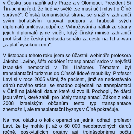
v Česku jsou například v Praze a v Olomouci. Prezident Si
Ťin-pching řekl, že lidé ve světě „se musí učit mluvit o Číně
správně“. Čínská komunistická strana se snaží v zahraničí
svým bohatstvím kupovat podporu a hrubostí svých
diplomatů umlčovat odpůrce. Vyhrožování a nátlak ze strany
jejich diplomatů jsme viděli, když čínský ministr zahraničí
prohlásil, že český předseda senátu za cestu na Tchaj-wan
„zaplatí vysokou cenu“.
V listopadu tohoto roku jsem se účastnil webináře profesora
Jakoba Laviho, šéfa oddělení transplantací srdce v největší
izraelské nemocnici v Tel Hašomer. Tématem byl
transplantační turizmus do Čínské lidové republiky. Profesor
Lavi si v roce 2005 všiml, že pacienti, jimž se nedostávalo
dárců nového srdce, se snadno objednali na transplantaci
v Číně na jakékoli datum které si zvolili. Pochopil, že dárci
jsou vězni, které zabili pro účely transplantací. Zákon z roku
2008 izraelským občanům tento typ transplantace
znemožnil, ale transplantační byznys v Číně pokračuje.
Na mou otázku o kolik operací se jedná, odhadl profesor
Lavi, že by mohlo jít až o 60 000 nedobrovolných dárců
ročně, poskytujících orgány asi trojnásobnému počtu