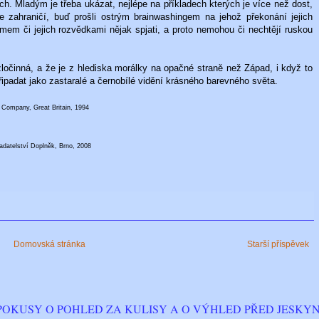
h. Mladým je třeba ukázat, nejlépe na příkladech kterých je více než dost,
 zahraničí, buď prošli ostrým brainwashingem na jehož překonání jejich
imem či jejich rozvědkami nějak spjati, a proto nemohou či nechtějí ruskou
zločinná, a že je z hlediska morálky na opačné straně než Západ, i když to
ipadat jako zastaralé a černobílé vidění krásného barevného světa.
d Company, Great Britain, 1994
adatelství Doplněk, Brno, 2008
Domovská stránka
Starší příspěvek
POKUSY O POHLED ZA KULISY A O VÝHLED PŘED JESKYN