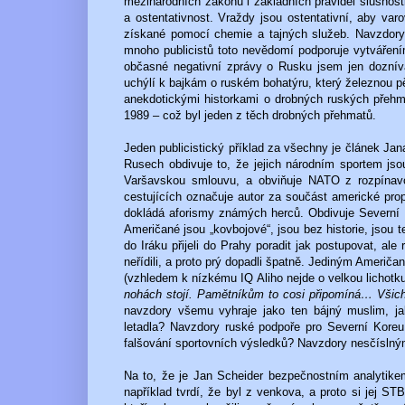
mezinárodních zákonů i základních pravidel slušnosti
a ostentativnost. Vraždy jsou ostentativní, aby var
získané pomocí chemie a tajných služeb. Navzdory 
mnoho publicistů toto nevědomí podporuje vytváře
občasné negativní zprávy o Rusku jsem jen dozníván
uchýlí k bajkám o ruském bohatýru, který železnou pěs
anekdotickými historkami o drobných ruských přehm
1989 – což byl jeden z těch drobných přehmatů.
Jeden publicistický příklad za všechny je článek Ja
Rusech obdivuje to, že jejich národním sportem js
Varšavskou smlouvu, a obviňuje NATO z rozpínavost
cestujících označuje autor za součást americké pro
dokládá aforismy známých herců. Obdivuje Severní 
Američané jsou „kovbojové“, jsou bez historie, jsou te
do Iráku přijeli do Prahy poradit jak postupovat, al
neřídili, a proto prý dopadli špatně. Jediným Američ
(vzhledem k nízkému IQ Aliho nejde o velkou lichotku
nohách stojí. Pamětníkům to cosi připomíná… Všichn
navzdory všemu vyhraje jako ten bájný muslim, ja
letadla? Navzdory ruské podpoře pro Severní Koreu
falšování sportovních výsledků? Navzdory nesčíslný
Na to, že je Jan Scheider bezpečnostním analytikem
například tvrdí, že byl z venkova, a proto si jej S