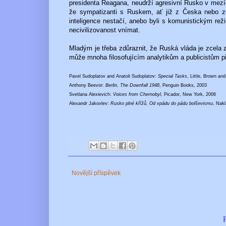
presidenta Reagana, neudrží agresivní Rusko v mezíc
že sympatizanti s Ruskem, ať již z Česka nebo ze
inteligence nestačí, anebo byli s komunistickým rež
necivilizovanost vnímat.
Mladým je třeba zdůraznit, že Ruská vláda je zcela 
může mnoha filosofujícím analytikům a publicistům př
Pavel Sudoplatov and Anatoli Sudoplatov:
Special Tasks
, Little, Brown an
Anthony Beevor:
Berlin, The Downfall 1948
, Penguin Books, 2003
Svetlana Alexievich:
Voices from Chernobyl
, Picador, New York, 2006
Alexandr Jakovlev:
Rusko plné křížů, Od vpádu do pádu bolševismu
, Nakl
Novější příspěvek