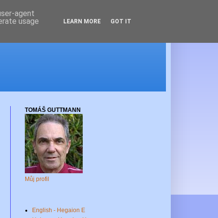
 user-agent
nerate usage
LEARN MORE
GOT IT
TOMÁŠ GUTTMANN
Můj profil
English - Hegaion E