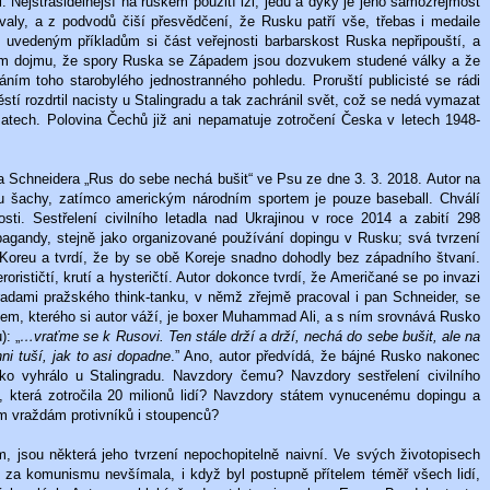
. Nejstrašidelnější na ruském použití lži, jedu a dýky je jeho samozřejmost
ovaly, a z podvodů čiší přesvědčení, že Rusku patří vše, třebas i medaile
uvedeným příkladům si část veřejnosti barbarskost Ruska nepřipouští, a
ním dojmu, že spory Ruska se Západem jsou dozvukem studené války a že
ím toho starobylého jednostranného pohledu. Proruští publicisté se rádi
tí rozdrtil nacisty u Stalingradu a tak zachránil svět, což se nedá vymazat
atech. Polovina Čechů již ani nepamatuje zotročení Česka v letech 1948-
na Schneidera „Rus do sebe nechá bušit“ ve Psu ze dne 3. 3. 2018. Autor na
ou šachy, zatímco americkým národním sportem je pouze baseball. Chválí
i. Sestřelení civilního letadla nad Ukrajinou v roce 2014 a zabití 298
pagandy, stejně jako organizované používání dopingu v Rusku; svá tvrzení
Koreu a tvrdí, že by se obě Koreje snadno dohodly bez západního štvaní.
rorističtí, krutí a hysteričtí. Autor dokonce tvrdí, že Američané se po invazi
e radami pražského think-tanku, v němž zřejmě pracoval i pan Schneider, se
anem, kterého si autor váží, je boxer Muhammad Ali, a s ním srovnává Rusko
): „
…vraťme se k Rusovi. Ten stále drží a drží, nechá do sebe bušit, ale na
i tuší, jak to asi dopadne
.” Ano, autor předvídá, že bájné Rusko nakonec
ko vyhrálo u Stalingradu. Navzdory čemu? Navzdory sestřelení civilního
, která zotročila 20 milionů lidí? Navzdory státem vynucenému dopingu a
m vraždám protivníků i stoupenců?
, jsou některá jeho tvrzení nepochopitelně naivní. Ve svých životopisech
TB za komunismu nevšímala, i když byl postupně přítelem téměř všech lidí,