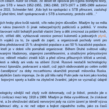
ch celách. Autor se chlubí, že deset let opisoval pro Egona Bondyho texty,
l pro STB v letech 1952-1955, 1961-1968, 1973-1977 a 1985-1989 autorovi
 2015, Schneider řekl: „Kdo byli ke spolupráci s STB přinuceni, zasluhují
lů před těmi, kteří spolupracovali s STB a komunisty, protože věřili…“
 jejich hroby plive kvůli naivitě, víře nebo jiným důvodům. Mladým by se měla
v rukou (naivních či jinak nebezpečných) publicistů a politiků. V mnoha
avovaní ruští bohatýři posílali vlastní ženy a děti zmrznout za polární kruh,
ch, stříleli děti, vyhlazovali vesnice pomocí kulometů a jedovatých
plynů
,
ích vojáků za to, že upadli do zajetí, a organizovali pochody smrti pro
alina představoval 15 % ukrajinské populace a asi 50 % kazašské populace.
, kteří je v dobré víře pomáhali organizovat. Během Druhé světové války
zovanými hladomory, utajenými zemětřeseními, a strašlivými průmyslovými
e; někteří mladíci ztratili kůži a před očima příbuzných křičeli a umírali,
lesti a někdy ani vodu na utišení žízně. Rusové nestačili technologicky
omocí špionáže, podvracení a násilí, což jejich obdivovatelé po celém světě
a čarodějnice“ za doby mccarthismu okamžitě prozradí milovníka Ruska.
ytikům často imponuje, že do půl těla nahý Putin jede na koni jako kovboj
e bojovými sporty a kašle na zbytečné žvanění, jakým se vyznačují údajně
ologicky silnější než zbylý svět dohromady, což je štěstí, protože jde o
ní civilizaci mezi lety 1918 a 1989. Mladým je třeba vysvětlovat, že získávat
né, a že ohrožování občanů nervovými jedy na cizím území je téměř výzva
ádnoucí elity, a nic než odpor a bojkot západního světa, jako za časů