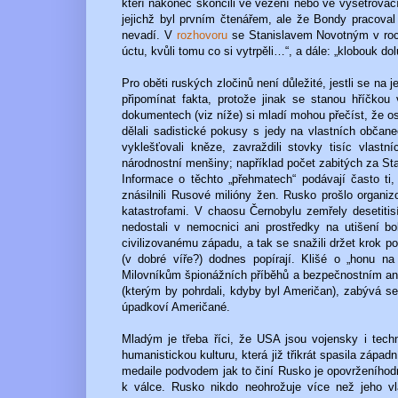
kteří nakonec skončili ve vězení nebo ve vyšetřovací
jejichž byl prvním čtenářem, ale že Bondy pracova
nevadí. V
rozhovoru
se Stanislavem Novotným v roce
úctu, kvůli tomu co si vytrpěli…“, a dále: „klobouk do
Pro oběti ruských zločinů není důležité, jestli se na
připomínat fakta, protože jinak se stanou hříčkou 
dokumentech (viz níže) si mladí mohou přečíst, že osl
dělali sadistické pokusy s jedy na vlastních občane
vyklešťovali kněze, zavraždili stovky tisíc vlastn
národnostní menšiny; například počet zabitých za St
Informace o těchto „přehmatech“ podávají často ti
znásilnili Rusové milióny žen. Rusko prošlo organi
katastrofami. V chaosu Černobylu zemřely desetitisíc
nedostali v nemocnici ani prostředky na utišení bo
civilizovanému západu, a tak se snažili držet krok p
(v dobré víře?) dodnes popírají. Klišé o „honu n
Milovníkům špionážních příběhů a bezpečnostním anal
(kterým by pohrdali, kdyby byl Američan), zabývá s
úpadkoví Američané.
Mladým je třeba říci, že USA jsou vojensky i techn
humanistickou kulturu, která již třikrát spasila západ
medaile podvodem jak to činí Rusko je opovrženíhod
k válce. Rusko nikdo neohrožuje více než jeho vl