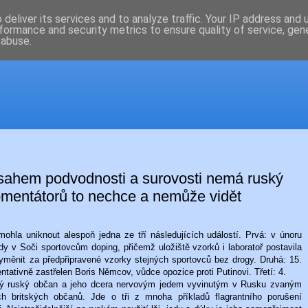
deliver its services and to analyze traffic. Your IP address and
formance and security metrics to ensure quality of service, ge
 abuse.
zsahem podvodnosti a surovosti nemá ruský
 komentátorů to nechce a nemůže vidět
ohla uniknout alespoň jedna ze tří následujících událostí. Prvá: v únoru
y v Soči sportovcům doping, přičemž uložiště vzorků i laboratoř postavila
yměnit za předpřipravené vzorky stejných sportovců bez drogy. Druhá: 15.
ativně zastřelen Boris Němcov, vůdce opozice proti Putinovi. Třetí: 4.
lý ruský občan a jeho dcera nervovým jedem vyvinutým v Rusku zvaným
h britských občanů. Jde o tři z mnoha příkladů flagrantního porušení