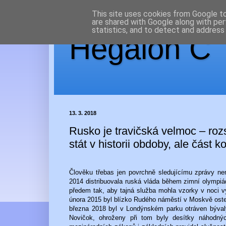
This site uses cookies from Google to 
are shared with Google along with per
statistics, and to detect and address
Hegaion Č
13. 3. 2018
Rusko je travičská velmoc – ro
stát v historii obdoby, ale část
Člověku třebas jen povrchně sledujícímu zprávy nem
2014 distribuovala ruská vláda během zimní olympiád
předem tak, aby tajná služba mohla vzorky v noci v
února 2015 byl blízko Rudého náměstí v Moskvě ostent
března 2018 byl v Londýnském parku otráven býva
Novičok, ohroženy při tom byly desítky náhodnýc