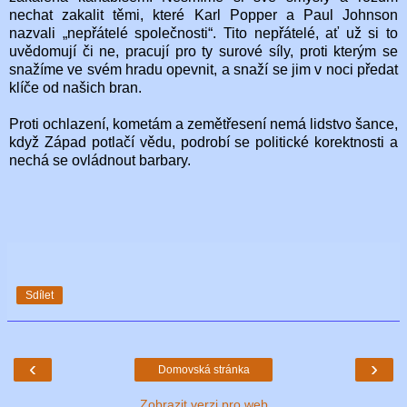
nechat zakalit těmi, které Karl Popper a Paul Johnson
nazvali „nepřátelé společnosti“. Tito nepřátelé, ať už si to
uvědomují či ne, pracují pro ty surové síly, proti kterým se
snažíme ve svém hradu opevnit, a snaží se jim v noci předat
klíče od našich bran.
Proti ochlazení, kometám a zemětřesení nemá lidstvo šance,
když Západ potlačí vědu, podrobí se politické korektnosti a
nechá se ovládnout barbary.
Sdílet
‹
›
Domovská stránka
Zobrazit verzi pro web