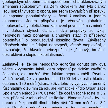
geologickým obdobím – antropocénem – charakterizovaným
změnami způsobenými na Zemi člověkem. Jen tyto články
jsou napsány vědci z oboru, ale sedm zbývajících příspěvků
je napsáno popularizátory – šesti žurnalisty a jedním
ekonomem. Jeden příspěvek je věnován globálnímu
oteplování a hypotetickému zaplavení pevnin, téma zmíněné
i v dalších čtyřech článcích, dva příspěvky se týkají
nerovnosti mezi bohatými a chudými státy, tři příspěvky
pojednávají o prodlužování lidského života. Závěrečný
příspěvek shrnuje údajná nebezpečí, včetně oteplování, a
naznačuje, že hlavním nebezpečím je „špinavý, brutální,
destruktivní a stupidní kapitalismus“.
Zajímavé je, že se nepodařilo editorům donutit ony dva
vědce k vymazání faktů, která odporují politickým závěrům
časopisu, ale možná těm faktům neporozuměli. První z
vědců uvádí, že za posledních 11700 let vzrostla hladina
oceánu o 120 metrů (strana 26); z toho by vyplýval průměrný
růst hladiny o 10 mm za rok, ale klimatické křídlo Organizace
Spojených Národů (IPCC) tvrdí, že oceán ročně roste o 3,2
mm, přičemž z toho obviňuje lidskou činnost; člověk by tak
paradoxně zpomalil dlouhodobý růst 10 mm ročně na 3,2
mm. Druhý z vědců se zmiňuje o tom, že eventuální