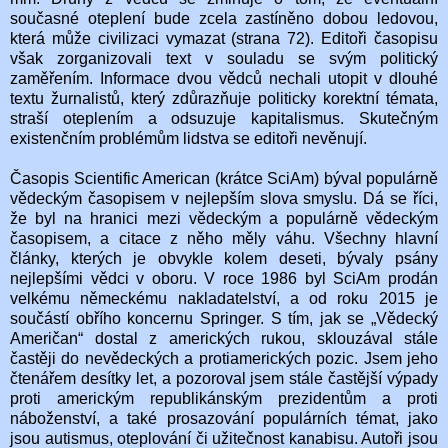
současné oteplení bude zcela zastíněno dobou ledovou,
která může civilizaci vymazat (strana 72). Editoři časopisu
však zorganizovali text v souladu se svým politický
zaměřením. Informace dvou vědců nechali utopit v dlouhé
textu žurnalistů, který zdůrazňuje politicky korektní témata,
straší oteplením a odsuzuje kapitalismus. Skutečným
existenčním problémům lidstva se editoři nevěnují.
Časopis Scientific American (krátce SciAm) býval populárně
vědeckým časopisem v nejlepším slova smyslu. Dá se říci,
že byl na hranici mezi vědeckým a populárně vědeckým
časopisem, a citace z něho měly váhu. Všechny hlavní
články, kterých je obvykle kolem deseti, bývaly psány
nejlepšími vědci v oboru. V roce 1986 byl SciAm prodán
velkému německému nakladatelství, a od roku 2015 je
součástí obřího koncernu Springer. S tím, jak se „Vědecký
Američan“ dostal z amerických rukou, sklouzával stále
častěji do nevědeckých a protiamerických pozic. Jsem jeho
čtenářem desítky let, a pozoroval jsem stále častější výpady
proti americkým republikánským prezidentům a proti
náboženství, a také prosazování populárních témat, jako
jsou autismus, oteplování či užitečnost kanabisu. Autoři jsou