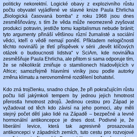
politicky nekorektní. Logické obavy z explozivního růstu
počtu obyvatel vyjádřené ve slavné knize Paula Ehrlicha
„Biologická časovaná bomba“ z roku 1968 jsou dnes
zesměšňovány, s tím že věda může neomezeně zvyšovat
produkci potravin, jestliže tomu kapitalismus nebude bránit;
tyto argumenty přináší většinou různí žurnalisté a sociální
vědci, kteří o vědě nemají ponětí. Příkladem nelogičnosti
těchto novinářů je třetí příspěvek v sérii „devět klíčových
otázek o budoucnosti lidstva“ v SciAm, kde novinářka
zesměšňuje Paula Ehrlicha, ale přitom si sama odporuje tím,
že se několikrát zmiňuje o stamilionech hladovějících v
Africe; samozřejmě hlavními viníky jsou podle autorky
změna klimatu a nerovnoměrné rozdělení bohatství.
Kdo zná trojčlenku, snadno chápe, že při pokračujícím růstu
počtu lidí jakýmkoli tempem by jednou jejich hmotnost
přerostla hmotnost zdrojů. Jedinou cestou pro Západ je
vyžadovat od těch kdo závisí na jeho pomoci, aby měli
stejný počet dětí jako lidé na Západě – bezpečné a levné
hormonální antikoncepce je dnes dost. Podivné je, že
liberální levice, která tak agresivně prosazovala
antikoncepci v západních zemích, tuto cestu pro rozvojové