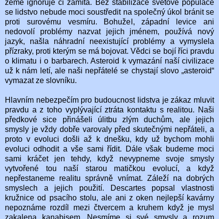
země ignoruje či zamítá. Bez stabilizace světové populace
se lidstvo nebude moci soustředit na společný úkol bránit se
proti surovému vesmíru. Bohužel, západní levice ani
nedovolí problémy nazvat jejich jménem, používá nový
jazyk, našla náhradní neexistující problémy a vymyslela
přízraky, proti kterým se má bojovat. Vědci se bojí říci pravdu
o klimatu i o barbarech. Asteroid k vymazání naší civilizace
už k nám letí, ale naši nepřátelé se chystají slovo „asteroid“
vymazat ze slovníku.
Hlavním nebezpečím pro budoucnost lidstva je zákaz mluvit
pravdu a z toho vyplývající ztráta kontaktu s realitou. Naši
předkové sice přinášeli úlitbu zlým duchům, ale jejich
smysly je vždy dobře varovaly před skutečnými nepřáteli, a
proto v evoluci došli až k dnešku, kdy už bychom mohli
evoluci odhodit a vše sami řídit. Dále však budeme moci
sami kráčet jen tehdy, když nevypneme svoje smysly
vytvořené tou naší starou matičkou evolucí, a když
nepřestaneme realitu správně vnímat. Záleží na dobrých
smyslech a jejich použití. Descartes popsal vlastnosti
kružnice od psacího stolu, ale ani z oken nejlepší kavárny
nepoznáme rozdíl mezi čtvercem a kruhem když je mysl
zakalena kanabisem. Nesmíme si své smysly a rozum