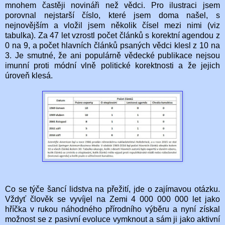
mnohem častěji novináři než vědci. Pro ilustraci jsem
porovnal nejstarší číslo, které jsem doma našel, s
nejnovějším a vložil jsem několik čísel mezi nimi (viz
tabulka). Za 47 let vzrostl počet článků s korektní agendou z
0 na 9, a počet hlavních článků psaných vědci klesl z 10 na
3. Je smutné, že ani populárně vědecké publikace nejsou
imunní proti módní vlně politické korektnosti a že jejich
úroveň klesá.
Co se týče šancí lidstva na přežití, jde o zajímavou otázku.
Vždyť člověk se vyvíjel na Zemi 4 000 000 000 let jako
hříčka v rukou náhodného přírodního výběru a nyní získal
možnost se z pasivní evoluce vymknout a sám ji jako aktivní