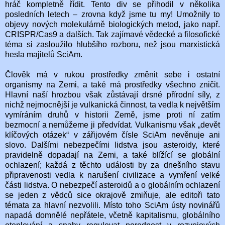
hráč kompletně řídit. Tento div se přihodil v několika
posledních letech – zrovna když jsme tu my! Umožnily to
objevy nových molekulárně biologických metod, jako např.
CRISPR/Cas9 a dalších. Tak zajímavé vědecké a filosofické
téma si zasloužilo hlubšího rozboru, než jsou marxistická
hesla majitelů SciAm.
Člověk má v rukou prostředky změnit sebe i ostatní
organismy na Zemi, a také má prostředky všechno zničit.
Hlavní naší hrozbou však zůstávají drsné přírodní síly, z
nichž nejmocnější je vulkanická činnost, ta vedla k největším
vymíráním druhů v historii Země, jsme proti ní zatím
bezmocní a nemůžeme ji předvídat. Vulkanismu však „devět
klíčových otázek“ v zářijovém čísle SciAm nevěnuje ani
slovo. Dalšími nebezpečími lidstva jsou asteroidy, které
pravidelně dopadají na Zemi, a také blížící se globální
ochlazení; každá z těchto události by za dnešního stavu
připravenosti vedla k narušení civilizace a vymření velké
části lidstva. O nebezpečí asteroidů a o globálním ochlazení
se jeden z vědců sice okrajově zmiňuje, ale editoři tato
témata za hlavní nezvolili. Místo toho SciAm ústy novinářů
napadá domnělé nepřátele, včetně kapitalismu, globálního