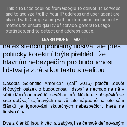
This site uses cookies from Google to deliver its services
Hegaion Č
and to analyze traffic. Your IP address and user-agent are
shared with Google along with performance and security
metrics to ensure quality of service, generate usage
statistics, and to detect and address abuse.
11. 9. 2016
Scientific American se pokusil podívat
LEARN MORE
GOT IT
na existenční problémy lidstva, ale přes
politicky korektní brýle přehlédl, že
hlavním nebezpečím pro budoucnost
lidstva je ztráta kontaktu s realitou
Časopis Scientific American (Září 2016) položil „devět
klíčových otázek o budoucnosti lidstva“ a nechalo na ně v
sérii článků odpovědět devět autorů. Některé z příspěvků se
sice dotýkají zajímavých motivů, ale nápadné na této sérii
článků je ignorování skutečných nebezpečích, která na
lidstvo číhají.
Dva z článků jsou k věci a zabývají se čerstvě definovaným