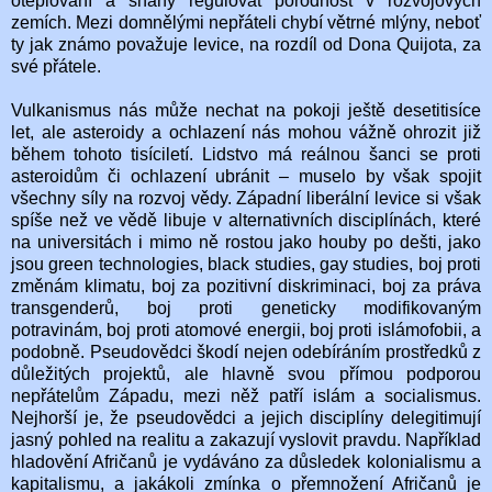
oteplování a snahy regulovat porodnost v rozvojových
zemích. Mezi domnělými nepřáteli chybí větrné mlýny, neboť
ty jak známo považuje levice, na rozdíl od Dona Quijota, za
své přátele.
Vulkanismus nás může nechat na pokoji ještě desetitisíce
let, ale asteroidy a ochlazení nás mohou vážně ohrozit již
během tohoto tisíciletí. Lidstvo má reálnou šanci se proti
asteroidům či ochlazení ubránit – muselo by však spojit
všechny síly na rozvoj vědy. Západní liberální levice si však
spíše než ve vědě libuje v alternativních disciplínách, které
na universitách i mimo ně rostou jako houby po dešti, jako
jsou green technologies, black studies, gay studies, boj proti
změnám klimatu, boj za pozitivní diskriminaci, boj za práva
transgenderů, boj proti geneticky modifikovaným
potravinám, boj proti atomové energii, boj proti islámofobii, a
podobně. Pseudovědci škodí nejen odebíráním prostředků z
důležitých projektů, ale hlavně svou přímou podporou
nepřátelům Západu, mezi něž patří islám a socialismus.
Nejhorší je, že pseudovědci a jejich disciplíny delegitimují
jasný pohled na realitu a zakazují vyslovit pravdu. Například
hladovění Afričanů je vydáváno za důsledek kolonialismu a
kapitalismu, a jakákoli zmínka o přemnožení Afričanů je