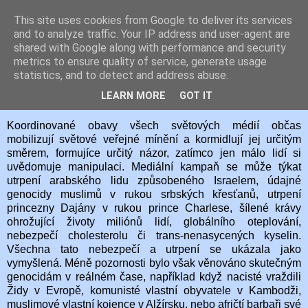
This site uses cookies from Google to deliver its services
Hegaion Č
and to analyze traffic. Your IP address and user-agent are
shared with Google along with performance and security
metrics to ensure quality of service, generate usage
statistics, and to detect and address abuse.
19. 12. 2008
Selektivní média
LEARN MORE
GOT IT
Koordinované obavy všech světových médií občas
mobilizují světové veřejné mínění a kormidlují jej určitým
směrem, formujíce určitý názor, zatímco jen málo lidí si
uvědomuje manipulaci. Mediální kampaň se může týkat
utrpení arabského lidu způsobeného Israelem, údajné
genocidy muslimů v rukou srbských křesťanů, utrpení
princezny Dajány v rukou prince Charlese, šílené krávy
ohrožující životy miliónů lidí, globálního oteplování,
nebezpečí cholesterolu či trans-nenasycených kyselin.
Všechna tato nebezpečí a utrpení se ukázala jako
vymyšlená. Méně pozornosti bylo však věnováno skutečným
genocidám v reálném čase, například když nacisté vraždili
Židy v Evropě, komunisté vlastní obyvatele v Kambodži,
muslimové vlastní kojence v Alžírsku, nebo afričtí barbaři své